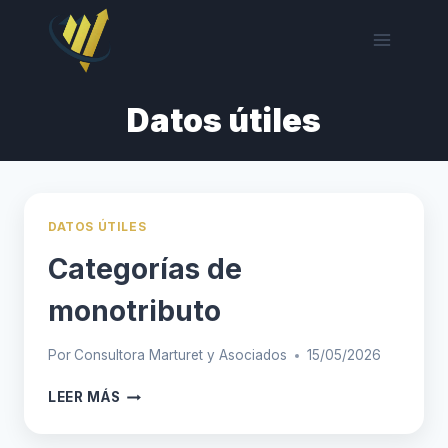
Saltar
al
contenido
Datos útiles
DATOS ÚTILES
Categorías de
monotributo
Por
Consultora Marturet y Asociados
15/05/2026
CATEGORÍAS
LEER MÁS
DE
MONOTRIBUTO