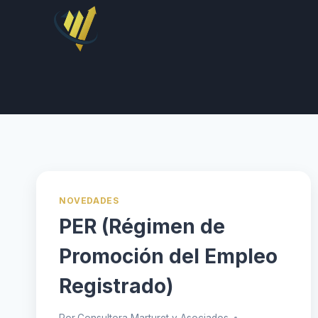
Saltar
al
contenido
NOVEDADES
PER (Régimen de
Promoción del Empleo
Registrado)
Por
Consultora Marturet y Asociados