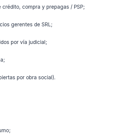
crédito, compra y prepagas / PSP;
cios gerentes de SRL;
s por vía judicial;
a;
rtas por obra social).
umo;